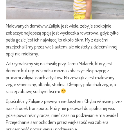
Malowanych domów w Zalipiu jest wiele, żeby je spokojnie
zobaczyć najlepszą opcją jest wycieczka rowerowa, gdyż tylko
pętla gdzie jest ich najwięcej to około 5km. My z dziećmi
przejechaliśmy przez wieś autem, ale niestety z dziećmi innej
opcji nie mieliśmy.
Zatrzymaliśmy się na chwilę przy Domu Malarek, który jest
domem kultury. W środku można zobaczyć ekspozycję z
pracami zalipiańskich artystów. Na zewnątrz jest malowany
zegar słoneczny, altanki, studnia. Chłopcy pokochali zegar, a
raczej zabawę suchymi liśćmi
Opuściliśmy Zalipie z pewnym niedosytem. Chyba właśnie przez
nasz środek transportu, który nie pasował do spokojnej wsi,
gdzie powinniśmy raczej mieć czas na podziwianie malowideł.
Przejechanie samochodem przez większość wsi zabiera
przyjemność poznawania i podziwiania.