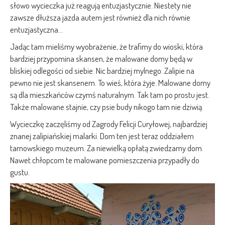
słowo wycieczka już reagują entuzjastycznie. Niestety nie
zawsze dłuższa jazda autem jest również dla nich równie
entuzjastyczna…
Jadąc tam mieliśmy wyobrażenie, że trafimy do wioski, która
bardziej przypomina skansen, że malowane domy będą w
bliskiej odlegości od siebie. Nic bardziej mylnego. Zalipie na
pewno nie jest skansenem. To wieś, która żyje. Malowane domy
są dla mieszkańców czymś naturalnym. Tak tam po prostu jest.
Także malowane stajnie, czy psie budy nikogo tam nie dziwią.
Wycieczkę zaczęliśmy od Zagrody Felicji Curyłowej, najbardziej
znanej zalipiańskiej malarki. Dom ten jest teraz oddziałem
tarnowskiego muzeum. Za niewielką opłatą zwiedzamy dom.
Nawet chłopcom te malowane pomieszczenia przypadły do
gustu.