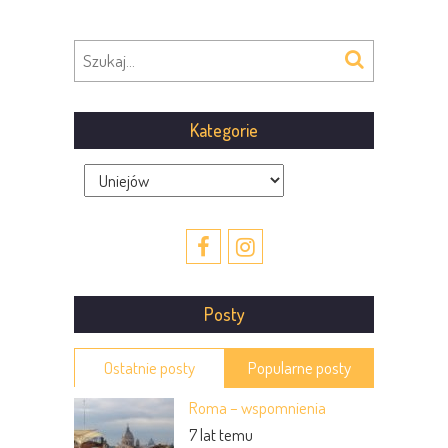
trwać…
Kategorie
Kategorie
Posty
Ostatnie posty
Popularne posty
Roma – wspomnienia
7 lat temu