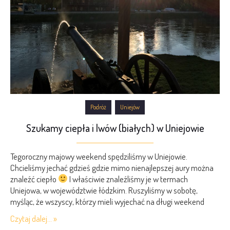
Podróż
Uniejów
Szukamy ciepła i lwów (białych) w Uniejowie
Tegoroczny majowy weekend spędziliśmy w Uniejowie.
Chcieliśmy jechać gdzieś gdzie mimo nienajlepszej aury można
znaleźć ciepło
I właściwie znaleźliśmy je w termach
Uniejowa, w województwie łódzkim. Ruszyliśmy w sobotę,
myśląc, że wszyscy, którzy mieli wyjechać na długi weekend
pojechali już w piątek, lub wcześnie rano w sobotę. Niestety
Czytaj dalej... »
nasze myślenie okazało się mylne, z naszej podróży, która miała