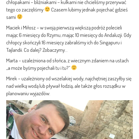
chłopakami – bliźniakami – kulkami nie chcieliśmy przerywać
tego co zaczęliśmy
Czasem lubimy jednak pojechać gdzieś
sami
Maciek i Miłosz – w swoją pierwszą większą podróż polecieli
mając 6 miesięcy do Rzymu, mając 10 miesięcy do Andaluzji. Gdy
chłopcy skończyli 16 miesięcy zabraliśmy ich do Singapuru i
Tajlandii. Co dalej? Zobaczymy…
Marta – uzależniona od słońca, z wiecznym zdaniem na ustach
„a może byśmy pojechali tu i tu?”
Mirek – uzależniony od wszelakiej wody, najchętniej zaszyłby się
nad wielką wodą lub pływał łodzią, ale także głos rozsądku w
planowaniu wyjazdów.