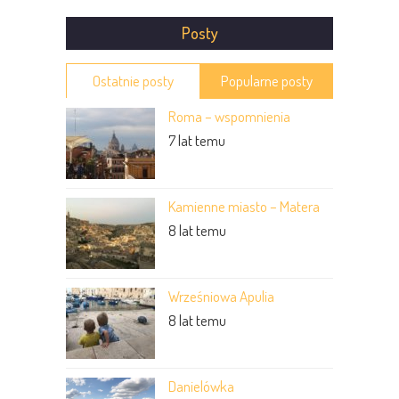
Posty
Ostatnie posty
Popularne posty
Roma – wspomnienia
7 lat temu
Kamienne miasto – Matera
8 lat temu
Wrześniowa Apulia
8 lat temu
Danielówka